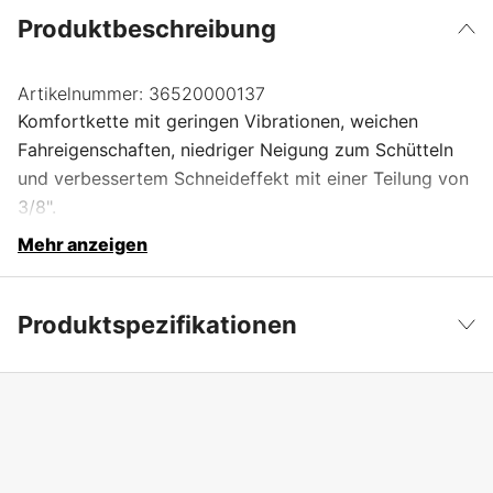
Produktbeschreibung
Artikelnummer:
36520000137
Komfortkette mit geringen Vibrationen, weichen
Fahreigenschaften, niedriger Neigung zum Schütteln
und verbessertem Schneideffekt mit einer Teilung von
3/8".
Mehr anzeigen
Produktspezifikationen
Anzahl der Antriebsglieder
137 Stk.
Weniger anzeigen
Treibgliedbreite
1,6 mm
Kettenteilung
3/8''