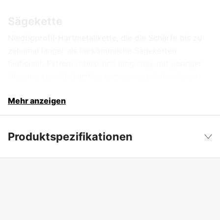
Sägekette
Niedrigprofil-Hartmetallkette, die die Schärfe bis zu
zehnmal länger als herkömmliche Sägeketten
beibehält. Extrem robust und langlebig, mit geringer
Neigung zum Rückschlag und geringen Vibrationen.
Mehr anzeigen
Produktspezifikationen
Antriebsquelle
Benzin 2-Takt
Weniger anzeigen
Zylindervolumen
35.2 cm³
Treibgliedbreite
1,3 mm