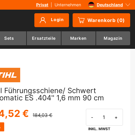
Privat
|
Unternehmen
Deutschland
Sverige
Login
Warenkorb
(
0
)
Danmark
Suomi
Sets
Ersatzteile
Marken
Magazin
Norge
hl Führungsschiene/ Schwert
lomatic ES .404'' 1,6 mm 90 cm
4,52 €
184,03 €
-
+
%
INKL. MWST