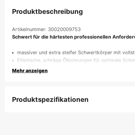
Produktbeschreibung
Artikelnummer:
30020009753
Schwert für die härtesten professionellen Anforde
massiver und extra steifer Schwertkörper mit vol
Elliptische, schräge Ölbohrungen für optimale Sch
Mehr anzeigen
Produktspezifikationen
Schwertbefestigung
Schwertlänge