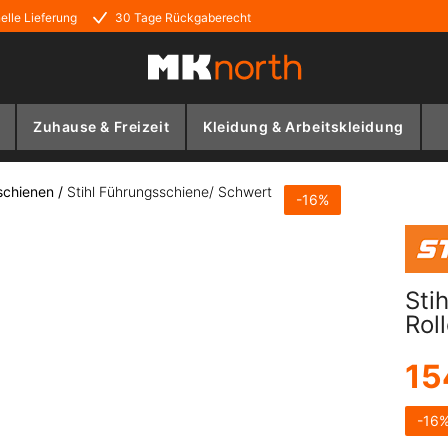
elle Lieferung
30 Tage Rückgaberecht
Zuhause & Freizeit
Kleidung & Arbeitskleidung
schienen
/
Stihl Führungsschiene/ Schwert
-
16
%
Sti
Rol
15
-
16