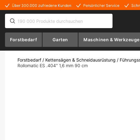
Über 300.000 zufriedene Kunden
Persönlicher Service
Schn
Forstbedarf
Garten
Maschinen & Werkzeuge
Forstbedarf
/
Kettensägen & Schneidausrüstung
/
Führungs
Rollomatic ES .404'' 1,6 mm 90 cm