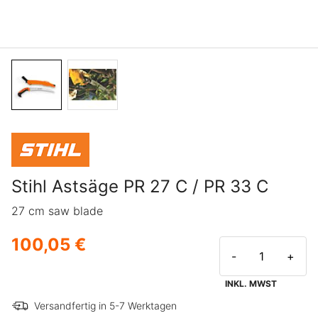
Stihl Astsäge PR 27 C / PR 33 C
27 cm saw blade
100,05 €
-
+
INKL. MWST
Versandfertig in 5-7 Werktagen