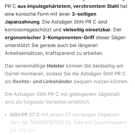
PR C
aus impulsgehärtetem, verchromtem Stahl
hat
eine konische Form mit einer
3-seitigen
Japanzahnung
. Die Astsägen Stihl PR C sind
korrosionsgeschützt und
vielseitig einsetzbar
. Der
ergonomischer 2-Komponenten-Griff
dieser Sägen
unterstützt Sie gerade auch bei längeren
Arbeitseinsätzen, kraftsparend zu arbeiten.
Das serienmäßige
Holster
können Sie beidseitig am
Gürtel montieren, sodass Sie die Astsägen Stihl PR C
als
Rechts- und Linkshänder
bequem nutzen können.
Die Astsägen Stihl PR C mit gebogenem Sägeblatt
sind als folgende Varianten erhältlich:
Stihl PR 27 C
mit einem 27 cm langen Sägeblatt
(Art.-Nr. 00008818703) für Äste mit Durchmessern
bis 120 mm