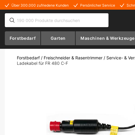
Über 300.000 zufriedene Kunden
Persönlicher Service
Schn
Forstbedarf
Garten
Maschinen & Werkzeuge
Forstbedarf
/
Freischneider & Rasentrimmer
/
Service- & Ver
Ladekabel für FR 480 C-F