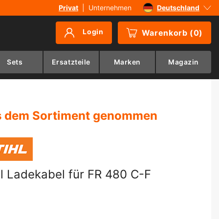
Privat
|
Unternehmen
Deutschland
Sverige
Login
Warenkorb
(
0
)
Danmark
Suomi
Sets
Ersatzteile
Marken
Magazin
Norge
 dem Sortiment genommen
hl Ladekabel für FR 480 C-F