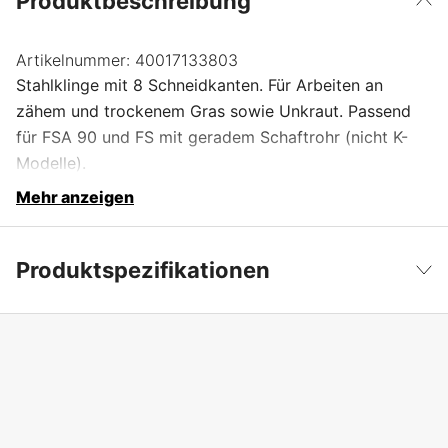
Produktbeschreibung
Artikelnummer:
40017133803
Stahlklinge mit 8 Schneidkanten. Für Arbeiten an
zähem und trockenem Gras sowie Unkraut. Passend
für FSA 90 und FS mit geradem Schaftrohr (nicht K-
Modelle).
Mehr anzeigen
Produktspezifikationen
Zentrumloch Freischneider
25 mm
Weniger anzeigen
Durchmesser
230 mm
Globale Garantie
yes