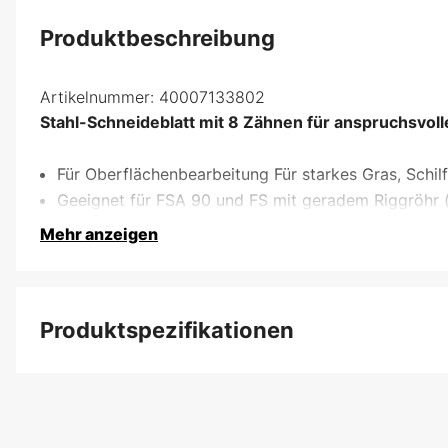
Produktbeschreibung
Artikelnummer:
40007133802
Stahl-Schneideblatt mit 8 Zähnen für anspruchsvol
Für Oberflächenbearbeitung Für starkes Gras, Schil
Geeignet für FSA 90 und FS mit geradem Riggröhr (
Mehr anzeigen
Produktspezifikationen
Zentrumloch Freischneider
Durchmesser