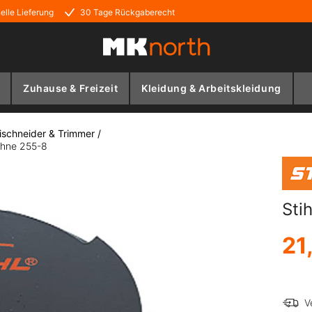
elle Lieferung
30 Tage Rückgaberecht
Zuhause & Freizeit
Kleidung & Arbeitskleidung
eischneider & Trimmer
/
ähne 255-8
Sti
21
V