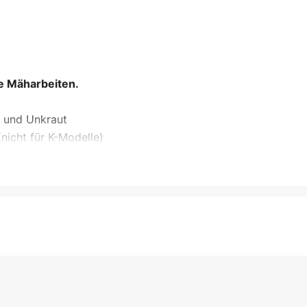
le Mäharbeiten.
f und Unkraut
nicht für K-Modelle)