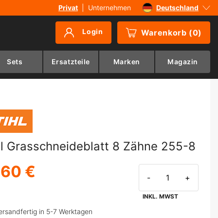
Privat
|
Unternehmen
Deutschland
Sverige
Login
Warenkorb
(
0
)
Danmark
Suomi
Sets
Ersatzteile
Marken
Magazin
Norge
hl Grasschneideblatt 8 Zähne 255-8
,60 €
-
+
INKL. MWST
ersandfertig in 5-7 Werktagen