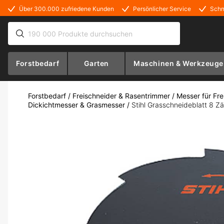
Über 300.000 zufriedene Kunden
Persönlicher Service
Schn
Forstbedarf
Garten
Maschinen & Werkzeuge
Forstbedarf
/
Freischneider & Rasentrimmer
/
Messer für Fr
Dickichtmesser & Grasmesser
/
Stihl Grasschneideblatt 8 Z