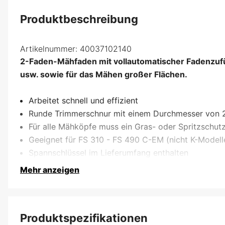
Produktbeschreibung
Artikelnummer:
40037102140
2-Faden-Mähfaden mit vollautomatischer Fadenzufüh
usw. sowie für das Mähen großer Flächen.
Arbeitet schnell und effizient
Runde Trimmerschnur mit einem Durchmesser von 
Für alle Mähköpfe muss ein Gras- oder Spritzschu
Geeignet für FS 310 - FS 490 C-EM (nicht K-Modell
Spannschlüssel im Lieferumfang enthalten
Mehr anzeigen
Produktspezifikationen