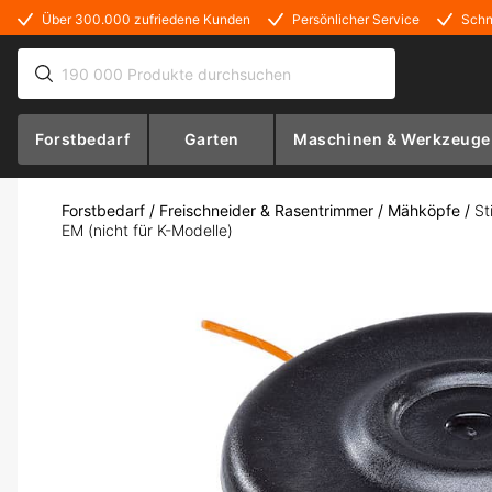
Über 300.000 zufriedene Kunden
Persönlicher Service
Schn
Forstbedarf
Garten
Maschinen & Werkzeuge
Forstbedarf
/
Freischneider & Rasentrimmer
/
Mähköpfe
/
St
EM (nicht für K-Modelle)