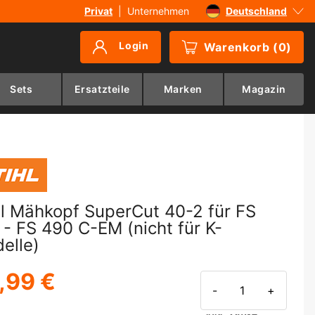
Privat
|
Unternehmen
Deutschland
Sverige
Login
Warenkorb
(
0
)
Danmark
Suomi
Sets
Ersatzteile
Marken
Magazin
Norge
hl Mähkopf SuperCut 40-2 für FS
 - FS 490 C-EM (nicht für K-
elle)
,99 €
-
+