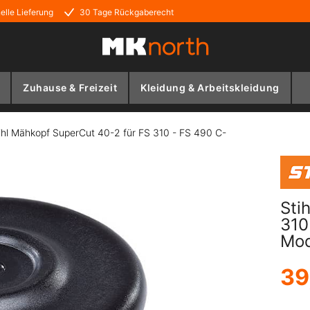
elle Lieferung
30 Tage Rückgaberecht
Zuhause & Freizeit
Kleidung & Arbeitskleidung
ihl Mähkopf SuperCut 40-2 für FS 310 - FS 490 C-
Sti
310
Mod
39