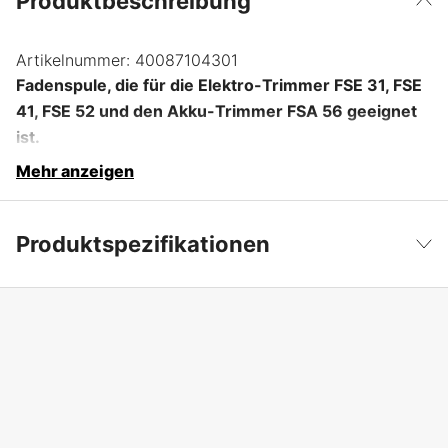
Produktbeschreibung
Artikelnummer:
40087104301
Fadenspule, die für die Elektro-Trimmer FSE 31, FSE
41, FSE 52 und den Akku-Trimmer FSA 56 geeignet
ist.
Mehr anzeigen
Produktspezifikationen
Fadendurchmesser Trimmerfaden
2 mm
Weniger anzeigen
Globale Garantie
yes
Garantie
1 Jahre