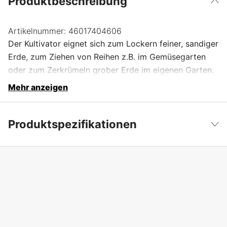
Produktbeschreibung
Artikelnummer:
46017404606
Der Kultivator eignet sich zum Lockern feiner, sandiger
Erde, zum Ziehen von Reihen z.B. im Gemüsegarten
oder zum Zerkrümeln grober Erde im eigenen Garten.
Mehr anzeigen
Produktspezifikationen
Produktfilterung
Bodenfräse/Kultivator
Weniger anzeigen
Gewicht
2 kg
Globale Garantie
yes
Garantie
1 Jahre