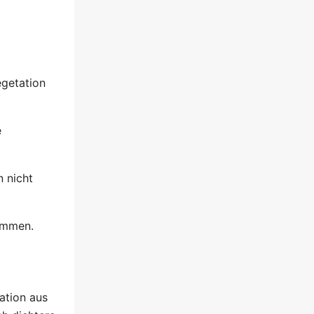
egetation
e
 nicht
ämmen.
ation aus