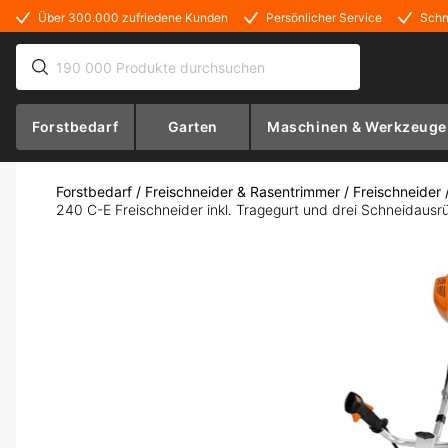
Über 300.000 zufriedene Kunden
Persönlicher Service
Schn
Forstbedarf
Garten
Maschinen & Werkzeuge
Forstbedarf
/
Freischneider & Rasentrimmer
/
Freischneider
240 C-E Freischneider inkl. Tragegurt und drei Schneidausr