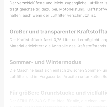
Der verschleißfeste und leicht zugängliche Luftfilter 
trägt gleichzeitig dazu bei, Motorleistung, Kraftstof
halten, auch wenn der Luftfilter verschmutzt ist.
Großer und transparenter Kraftstofft
Der Kraftstofftank fasst 0,75 Liter und ermöglicht la
Material erleichtert die Kontrolle des Kraftstoffstand
Sommer- und Wintermodus
Die Maschine lässt sich einfach zwischen Sommer- und
Luftfilter und im Vergaser bei Arbeiten unter kalten 
Für größere Grundstücke und vielfält
Der STIHL FS 240 C-E ist ideal für alle, die einen ko
suchen. Mit hoher Motorleistung, drei im Lieferumfa