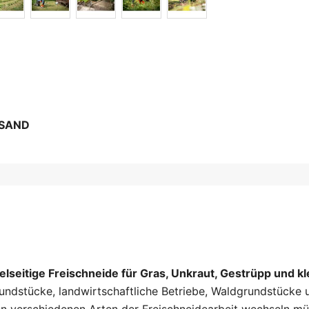
RSAND
ielseitige Freischneide für Gras, Unkraut, Gestrüpp und kl
undstücke, landwirtschaftliche Betriebe, Waldgrundstücke 
en verschiedenen Arten der Freischneidearbeit wechseln mü