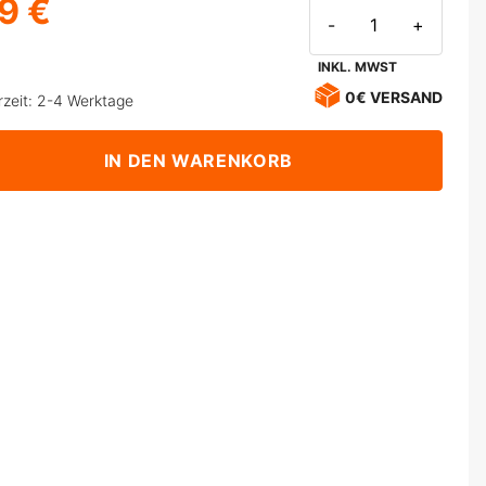
9 €
-
+
INKL. MWST
0€ VERSAND
rzeit: 2-4 Werktage
IN DEN WARENKORB