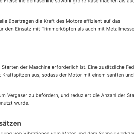
ie Freischneidemaschine sowohl große Rasenflächen als auc
lle übertragen die Kraft des Motors effizient auf das
 den Einsatz mit Trimmerköpfen als auch mit Metallmesse
Starten der Maschine erforderlich ist. Eine zusätzliche Fed
ht Kraftspitzen aus, sodass der Motor mit einem sanften und
zum Vergaser zu befördern, und reduziert die Anzahl der St
enutzt wurde.
nsätzen
ragung von Vibrationen vom Motor und dem Schneidwerkzeu