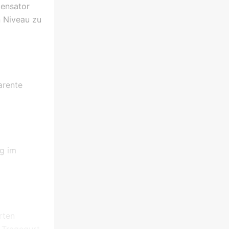
pensator
n Niveau zu
arente
ng im
rten
 Tragegurt