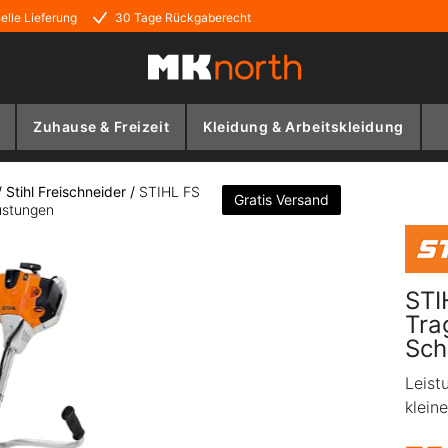
elle Lieferung
30 Tage Rückgaberecht
Zuhause & Freizeit
Kleidung & Arbeitskleidung
/
Stihl Freischneider
/
STIHL FS
Gratis Versand
üstungen
STI
Tra
Sch
Leist
klein