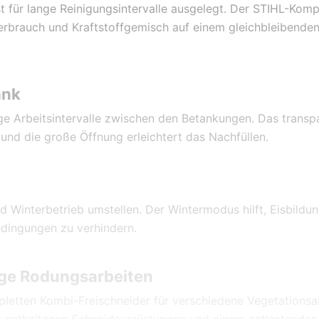
ist für lange Reinigungsintervalle ausgelegt. Der STIHL-Kom
fverbrauch und Kraftstoffgemisch auf einem gleichbleibende
ank
nge Arbeitsintervalle zwischen den Betankungen. Das transp
s und die große Öffnung erleichtert das Nachfüllen.
 Winterbetrieb umstellen. Der Wintermodus hilft, Eisbildu
Bedingungen zu verhindern.
ige Rodungsarbeiten
mpletten Kombi-Freischneider für verschiedene Vegetationsa
ng enthaltenen Schneidausrüstungen und einem entlastenden