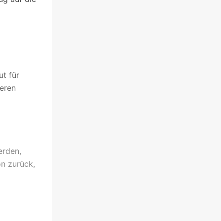
ut für
meren
erden,
on zurück,