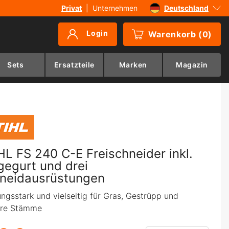
Privat
|
Unternehmen
Deutschland
Sverige
Login
Warenkorb
(
0
)
Danmark
Suomi
Sets
Ersatzteile
Marken
Magazin
Norge
HL FS 240 C-E Freischneider inkl.
gegurt und drei
neidausrüstungen
ungsstark und vielseitig für Gras, Gestrüpp und
ere Stämme