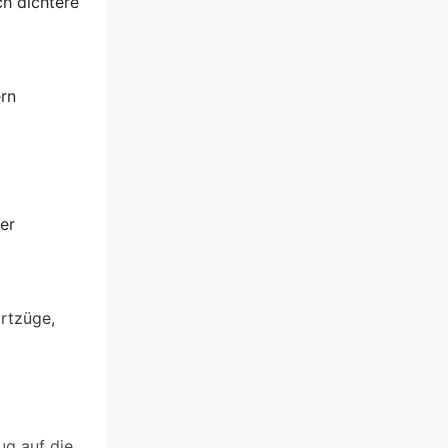
h dichtere
rn
er
artzüge,
g auf die