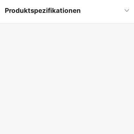
Produktspezifikationen
Produktfilterung
Filmrollen
Weniger anzeigen
Feilddurchmesser
4,0 mm
Globale Garantie
yes
Garantie
1 Jahre