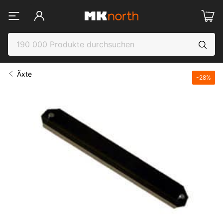
Äxte
-
28
%