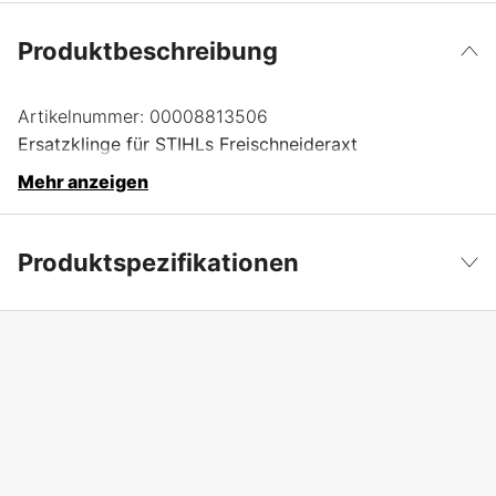
Produktbeschreibung
Artikelnummer:
00008813506
Ersatzklinge für STIHLs Freischneideraxt
Mehr anzeigen
Produktspezifikationen
Produktfilterung
Ersatzklinge
Weniger anzeigen
Garantie
1 Jahre
Globale Garantie
yes